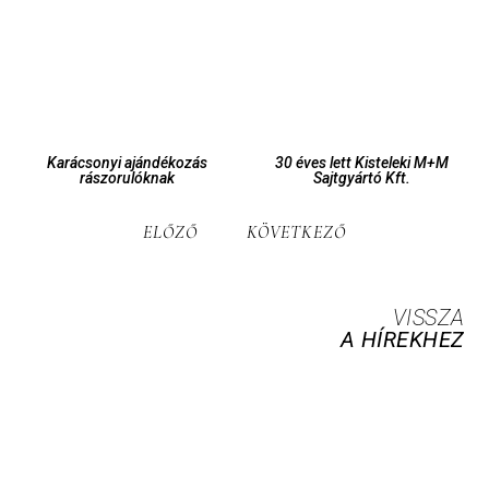
Karácsonyi ajándékozás
30 éves lett Kisteleki M+M
rászorulóknak
Sajtgyártó Kft.
ELŐZŐ
KÖVETKEZŐ
VISSZA
A HÍREKHEZ