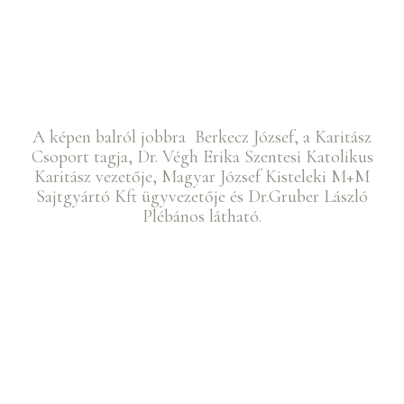
A képen balról jobbra Berkecz József, a Karitász
Csoport tagja, Dr. Végh Erika Szentesi Katolikus
Karitász vezetője, Magyar József Kisteleki M+M
Sajtgyártó Kft ügyvezetője és Dr.Gruber László
Plébános látható.