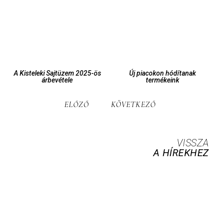
A Kisteleki Sajtüzem 2025-ös
Új piacokon hódítanak
árbevétele
termékeink
ELŐZŐ
KÖVETKEZŐ
VISSZA
A HÍREKHEZ