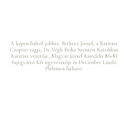
A képen balról jobbra Berkecz József, a Karitász
Csoport tagja, Dr. Végh Erika Szentesi Katolikus
Karitász vezetője, Magyar József Kisteleki M+M
Sajtgyártó Kft ügyvezetője és Dr.Gruber László
Plébános látható.