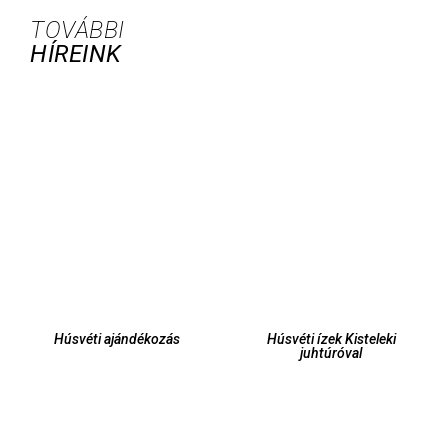
TOVÁBBI
HÍREINK
Húsvéti ajándékozás
Húsvéti ízek Kisteleki
juhtúróval