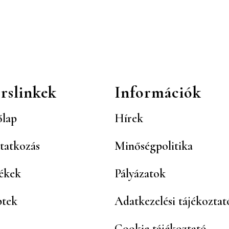
rslinkek
Információk
lap
Hírek
tatkozás
Minőségpolitika
ékek
Pályázatok
ptek
Adatkezelési tájékoztat
Cookie tájékoztató