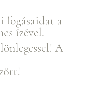
i fogásaidat a
es ízével.
lönlegessel! A
zött!