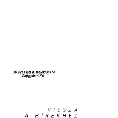
30 éves lett Kisteleki M+M
Sajtgyártó Kft.
VISSZA
A HÍREKHEZ