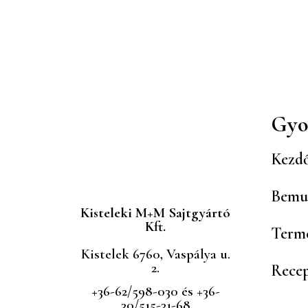
Gyo
Kezdő
Bemu
Kisteleki M+M Sajtgyártó
Kft.
Term
Kistelek 6760, Vaspálya u.
2.
Rece
+36-62/598-030 és +36-
30/515-31-68