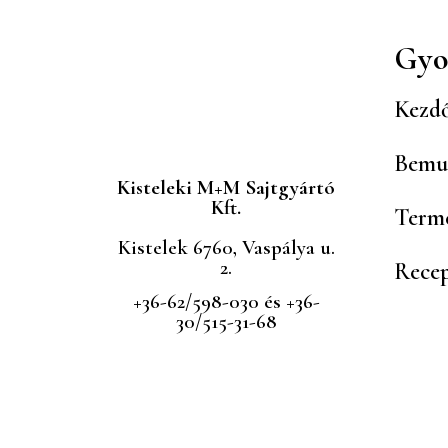
Gyo
Kezdő
Bemu
Kisteleki M+M Sajtgyártó
Kft.
Term
Kistelek 6760, Vaspálya u.
2.
Rece
+36-62/598-030 és +36-
30/515-31-68