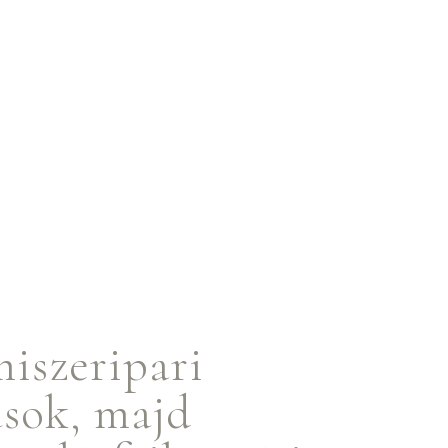
miszeripari
ások, majd