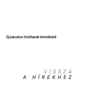
Új piacokon hódítanak termékeink
VISSZA
A HÍREKHEZ