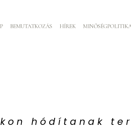
P
BEMUTATKOZÁS
HÍREK
MINŐSÉGPOLITIK
okon hódítanak te