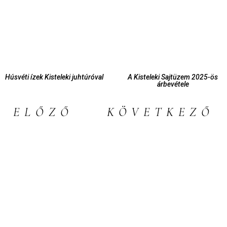
Húsvéti ízek Kisteleki juhtúróval
A Kisteleki Sajtüzem 2025-ös
árbevétele
ELŐZŐ
KÖVETKEZŐ