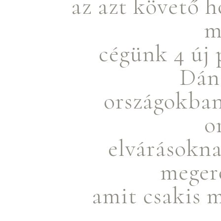
az azt követő h
m
cégünk 4 új 
Dán
országokban
o
elvárásokna
megerő
amit csakis 