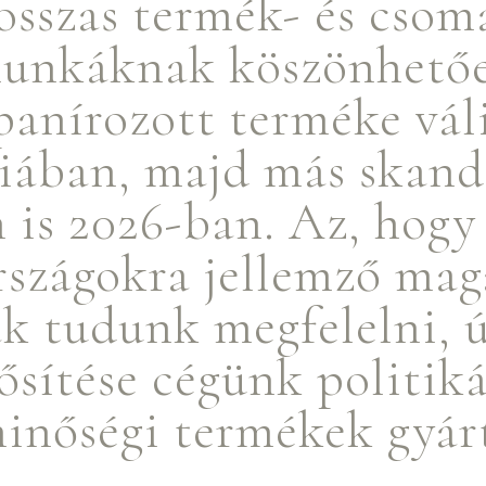
osszas termék- és csoma
unkáknak köszönhető
panírozott terméke vál
iában, majd más skand
 is 2026-ban. Az, hogy
rszágokra jellemző mag
k tudunk megfelelni, 
sítése cégünk politik
minőségi termékek gyárt