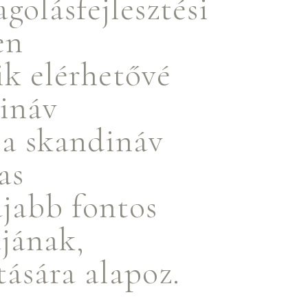
golásfejlesztési
en
ik elérhetővé
ináv
 a skandináv
as
újabb fontos
ájának,
ására alapoz.