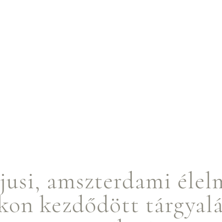
usi, amszterdami élel
okon kezdődött tárgyal